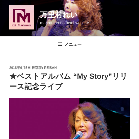
コ
ン
万里村れい
テ
marimurarei official website
ン
ツ
へ
メニュー
ス
キ
ッ
投
2018年6月5日
投稿者:
REISAN
プ
稿
★ベストアルバム “My Story”リリ
日:
ース記念ライブ