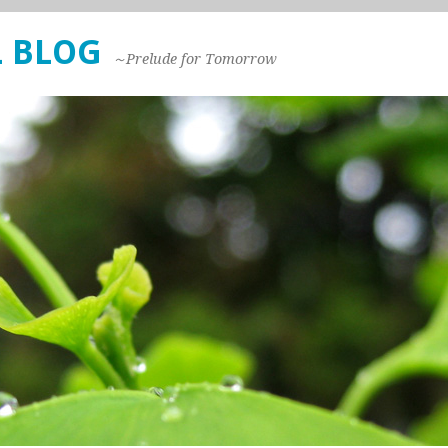
 BLOG
～Prelude for Tomorrow