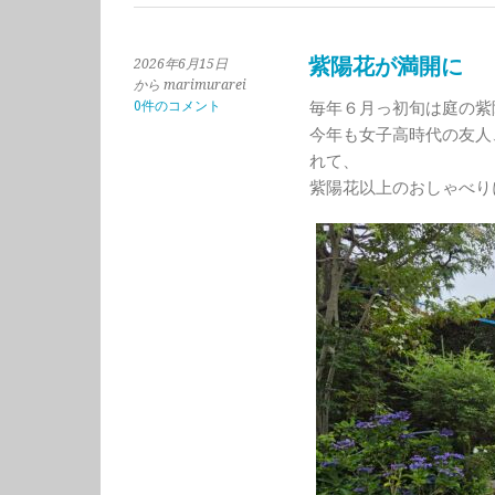
紫陽花が満開に
2026年6月15日
から marimurarei
0件のコメント
毎年６月っ初旬は庭の紫
今年も女子高時代の友人
れて、
紫陽花以上のおしゃべり