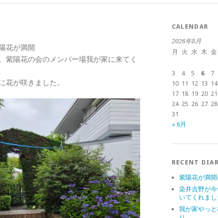
CALENDAR
2026年8月
陽花が満開
月
火
水
木
金
、紫陽花の会のメンバー場我が家に来てく
3
4
5
6
7
に花が咲きました。
10
11
12
13
14
17
18
19
20
21
24
25
26
27
28
31
« 6月
RECENT DIA
紫陽花が満開
染井吉野が今
いてくれまし
我が家やっと
り