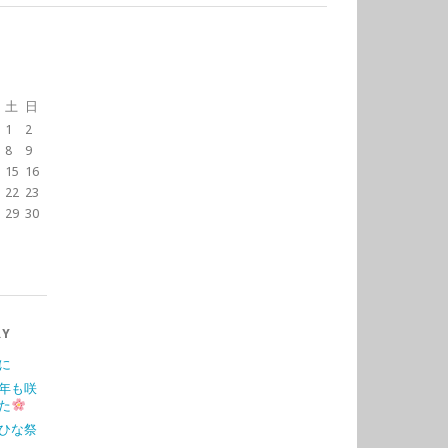
土
日
1
2
8
9
15
16
22
23
29
30
RY
に
年も咲
た
ひな祭