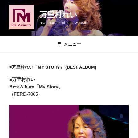
コ
ン
万里村れい
テ
marimurarei official website
ン
ツ
へ
メニュー
ス
キ
ッ
■万里村れい「MY STORY」 (BEST ALBUM)
プ
■万里村れい
Best Album「My Story」
（FERD-7005）