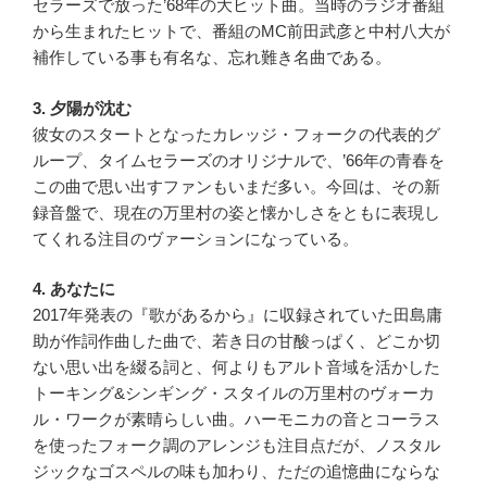
セラーズで放った’68年の大ヒット曲。当時のラジオ番組
から生まれたヒットで、番組のMC前田武彦と中村八大が
補作している事も有名な、忘れ難き名曲である。
3. 夕陽が沈む
彼女のスタートとなったカレッジ・フォークの代表的グ
ループ、タイムセラーズのオリジナルで、’66年の青春を
この曲で思い出すファンもいまだ多い。今回は、その新
録音盤で、現在の万里村の姿と懐かしさをともに表現し
てくれる注目のヴァーションになっている。
4. あなたに
2017年発表の『歌があるから』に収録されていた田島庸
助が作詞作曲した曲で、若き日の甘酸っぱく、どこか切
ない思い出を綴る詞と、何よりもアルト音域を活かした
トーキング&シンギング・スタイルの万里村のヴォーカ
ル・ワークが素晴らしい曲。ハーモニカの音とコーラス
を使ったフォーク調のアレンジも注目点だが、ノスタル
ジックなゴスペルの味も加わり、ただの追憶曲にならな