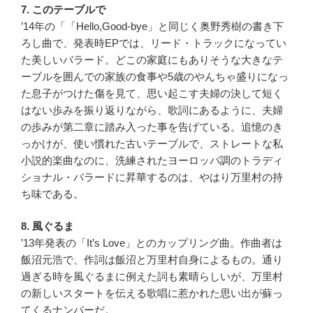
7. このテーブルで
’14年の「「Hello,Good-bye」と同じく奥野秀樹の書き下
ろし曲で、発表時EPでは、リード・トラックになってい
た美しいバラード。どこの家庭にもありそうな大きなテ
ーブルを囲んでの家族の食事や5歳のやんちゃ盛りになっ
た息子がつけた傷を見て、思い起こす夫婦の決して短く
はない歩みを振り返りながら、歌詞にあるように、夫婦
の歩みが第二章に踏み入った事を告げている。追憶のき
っかけが、使い慣れた古いテーブルで、ストレートな私
小説的楽曲なのに、洗練されたヨーロッパ調のトラディ
ショナル・バラードに昇華するのは、やはり万里村の持
ち味である。
8. 風ぐるま
’13年発表の「It’s Love」とのカップリング曲。作曲者は
飯沼元浩で、作詞は飯沼と万里村自身によるもの。通り
過ぎる時を風ぐるまに例えた詞も素晴らしいが、万里村
の新しいスタートを伝える歌唱に惹かれた思い出が蘇っ
てくるナンバーだ。