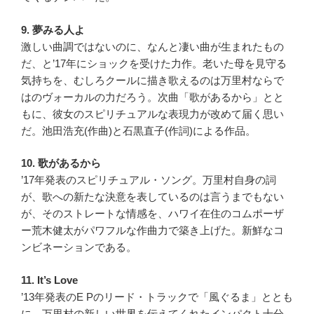
9. 夢みる人よ
激しい曲調ではないのに、なんと凄い曲が生まれたもの
だ、と’17年にショックを受けた力作。老いた母を見守る
気持ちを、むしろクールに描き歌えるのは万里村ならで
はのヴォーカルの力だろう。次曲「歌があるから」とと
もに、彼女のスピリチュアルな表現力が改めて届く思い
だ。池田浩充(作曲)と石黒直子(作詞)による作品。
10. 歌があるから
’17年発表のスピリチュアル・ソング。万里村自身の詞
が、歌への新たな決意を表しているのは言うまでもない
が、そのストレートな情感を、ハワイ在住のコムポーザ
ー荒木健太がパワフルな作曲力で築き上げた。新鮮なコ
ンビネーションである。
11. It’s Love
’13年発表のE Pのリード・トラックで「風ぐるま」ととも
に、万里村の新しい世界を伝えてくれたインパクト十分