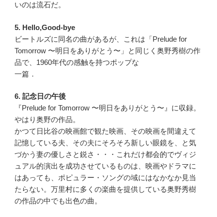
いのは流石だ。
5. Hello,Good-bye
ビートルズに同名の曲があるが、これは「Prelude for
Tomorrow 〜明日をありがとう〜」と同じく奥野秀樹の作
品で、1960年代の感触を持つポップな
一篇．
6. 記念日の午後
『Prelude for Tomorrow 〜明日をありがとう〜』に収録。
やはり奥野の作品。
かつて日比谷の映画館で観た映画、その映画を間違えて
記憶している夫、その夫にそろそろ新しい眼鏡を、と気
づかう妻の優しさと鋭さ・・・これだけ都会的でヴィジ
ュアル的演出を成功させているものは、映画やドラマに
はあっても、ポピュラー・ソングの域にはなかなか見当
たらない。万里村に多くの楽曲を提供している奥野秀樹
の作品の中でも出色の曲。