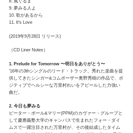
8. 風ぐるま
9. 夢みる人よ
10. 歌があるから
11. It’s Love
(2019年9月28日 リリース)
（CD Liner Notes）
1. Prelude for Tomorrow 〜明日をありがとう〜
’16年の3thシングルのリード・トラック。秀れた楽曲を提
供してきたシンガー&コムポーザー奥野秀樹の作品で、ポ
ジティブでヘルシーな万里村れいをアピールした力強い
曲だ。
2. 今日も夢みる
ピーター・ポール&マリー(PPM)のカヴァー・グループと
して慶應義塾大学のキャンパスで生まれたフォー・ダイ
ムスで一躍注目された万里村が、その後結成したタイム