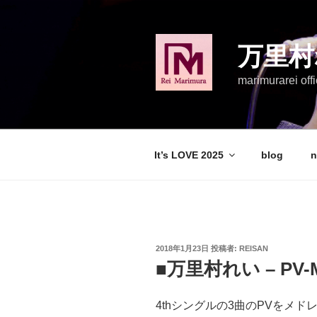
コ
ン
テ
万里村
ン
ツ
marimurarei offi
へ
ス
キ
ッ
It’s LOVE 2025
blog
n
プ
投
2018年1月23日
投稿者:
REISAN
稿
■万里村れい – PV
日:
4thシングルの3曲のPVをメド