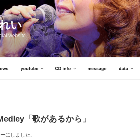
れい
cial website
ews
youtube
CD info
message
data
-Medley「歌があるから」
レーにしました。