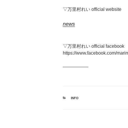
▽万里村れい official website
news
▽万里村れい official facebook
https://www.facebook.com/marim
—————–
カ
INFO
テ
ゴ
リ
ー