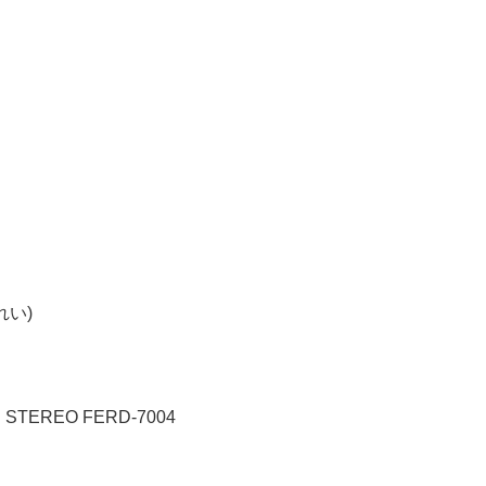
れい)
C STEREO FERD-7004