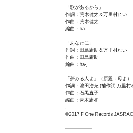
「歌があるから」
作詞：荒木健太＆万里村れい
作曲：荒木健太
編曲：ha-j
「あなたに」
作詞：田島庸助＆万里村れい
作曲：田島庸助
編曲：ha-j
「夢みる人よ」（原題：母よ）
作詞：池田浩充 (補作詞:万里村
作曲：石黒直子
編曲：青木庸和
.
©2017 F One Records JASRA
—————–