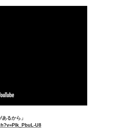
「歌があるから」
tch?v=Plk_PbuL-U8