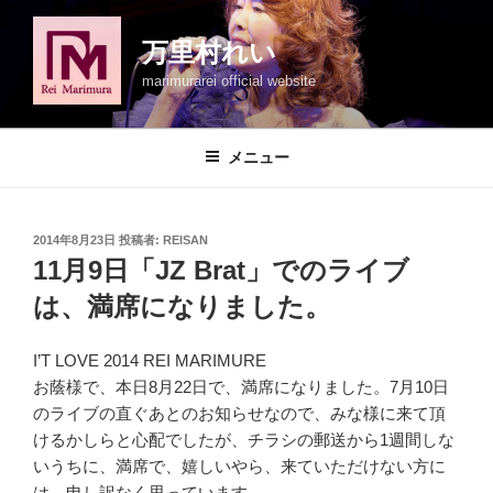
コ
ン
万里村れい
テ
marimurarei official website
ン
ツ
へ
メニュー
ス
キ
ッ
投
2014年8月23日
投稿者:
REISAN
プ
稿
11月9日「JZ Brat」でのライブ
日:
は、満席になりました。
I’T LOVE 2014 REI MARIMURE
お蔭様で、本日8月22日で、満席になりました。7月10日
のライブの直ぐあとのお知らせなので、みな様に来て頂
けるかしらと心配でしたが、チラシの郵送から1週間しな
いうちに、満席で、嬉しいやら、来ていただけない方に
は、申し訳なく思っています。