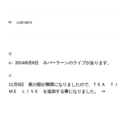
カ
LIVE-INFO
テ
ゴ
リ
ー
投
前
前
稿
の
2014/8月8日 ネバーラーンのライブがあります。
ナ
投
ビ
稿
次
次
ゲ
の
11月9日 夜の部が満席になりましたので、ＴＥＡ ＴＩ
投
ー
ＭＥ ＬＩＶＥ を追加する事になりました。
稿
シ
ョ
ン