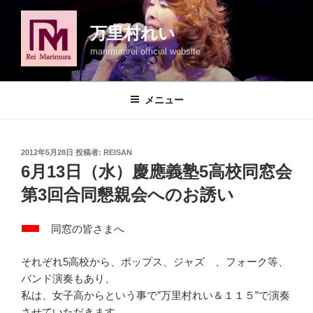
コ
ン
万里村れい
テ
marimurarei official website
ン
ツ
へ
メニュー
ス
キ
ッ
投
2012年5月28日
投稿者:
REISAN
プ
稿
6月13日（水）慶應義塾5高校同窓会
日:
第3回合同懇親会へのお誘い
同窓の皆さまへ
それぞれ5高校から、ポップス、ジャズ 、フォーク等、
バンド演奏もあり、
私は、女子高からという事で”万里村れい＆１１５”で演奏
させていただきます。