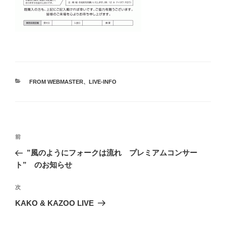
カ
FROM WEBMASTER
、
LIVE-INFO
テ
ゴ
リ
ー
投
前
前
稿
の
”風のようにフォークは流れ プレミアムコンサー
ナ
投
ト” のお知らせ
ビ
稿
ゲ
次
次
の
ー
KAKO & KAZOO LIVE
投
シ
稿