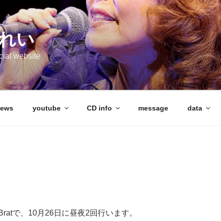
れい
cial website
ews
youtube
CD info
message
data
ratで、10月26日に昼夜2回行います。