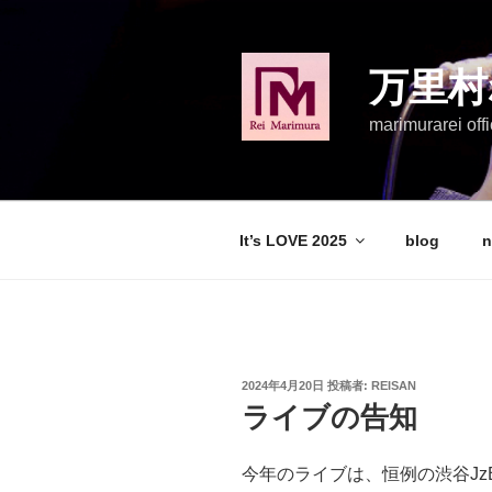
コ
ン
テ
万里村
ン
ツ
marimurarei offi
へ
ス
キ
ッ
It’s LOVE 2025
blog
n
プ
投
2024年4月20日
投稿者:
REISAN
稿
ライブの告知
日:
今年のライブは、恒例の渋谷JzB