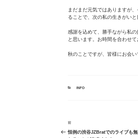
まだまだ元気ではありますが、
ることで、次の私の生きがいと
感謝を込めて、勝手ながら私の
と思います。お時間を合わせて
秋のことですが、皆様にお会い
カ
INFO
テ
ゴ
リ
ー
投
前
前
稿
の
恒例の渋谷JZBratでのライブも