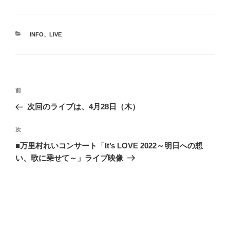
カ
INFO
、
LIVE
テ
ゴ
リ
ー
投
前
前
稿
の
次回のライブは、4月28日（木）
ナ
投
ビ
稿
次
次
ゲ
の
■万里村れいコンサート「It’s LOVE 2022～明日への想
投
ー
い、歌に乗せて～」ライブ映像
稿
シ
ョ
ン