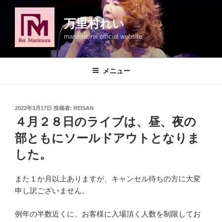
コ
ン
万里村れい
テ
marimurarei official website
ン
ツ
へ
メニュー
ス
キ
ッ
投
2022年3月17日
投稿者:
REISAN
プ
稿
４月２８日のライブは、昼、夜の
日:
部ともにソールドアウトとなりま
した。
また１か月以上ありますが、キャンセル待ちの方に大変
申し訳ございません。
例年の半数近くに、お客様に入場頂く人数を制限してお