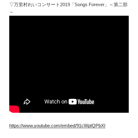
▽万里村れいコンサート2019「Songs Forever」～第二部
～
https://www.youtube.com/embed/91cWptQPbXI