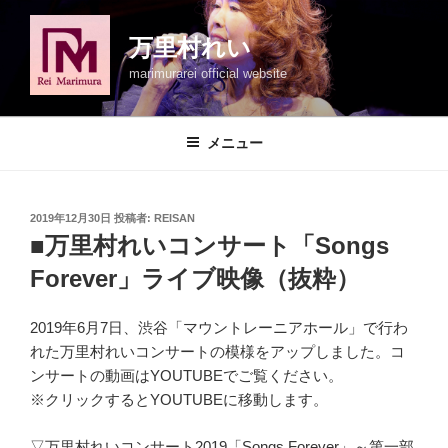
コ
ン
万里村れい
テ
marimurarei official website
ン
ツ
へ
メニュー
ス
キ
ッ
投
2019年12月30日
投稿者:
REISAN
プ
稿
■万里村れいコンサート「Songs
日:
Forever」ライブ映像（抜粋）
2019年6月7日、渋谷「マウントレーニアホール」で行わ
れた万里村れいコンサートの模様をアップしました。コ
ンサートの動画はYOUTUBEでご覧ください。
※クリックするとYOUTUBEに移動します。
▽万里村れいコンサート2019「Songs Forever」～第一部