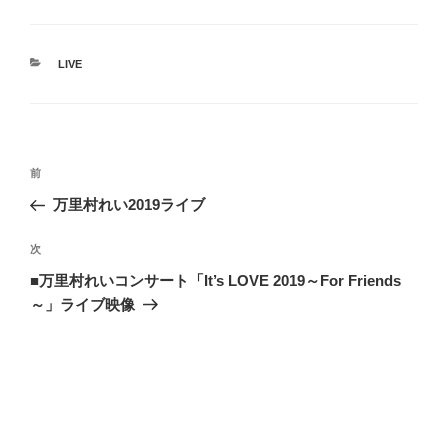
カ
LIVE
テ
ゴ
リ
ー
投
前
前
稿
の
万里村れい2019ライブ
ナ
投
ビ
稿
次
次
ゲ
の
■万里村れいコンサート「It’s LOVE 2019～For Friends
投
ー
～」ライブ映像
稿
シ
ョ
ン