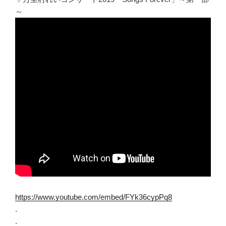
～
https://www.youtube.com/embed/FYk36cypPq8
.
.