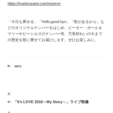
https://marimurarei.com/reserve
.
.
「今日も夢みる」「Hello,good-bye」「歌があるから」な
どのオリジナルナンバーをはじめ、ピーター・ポール＆
マリーやビートルズのナンバー等、万里村れいの今まで
の歴史を歌に乗せてお届けします。ぜひお楽しみに。
カ
INFO
テ
ゴ
リ
ー
投
前
前
稿
の
「It’s LOVE 2018～My Story～」ライブ映像
ナ
投
ビ
稿
次