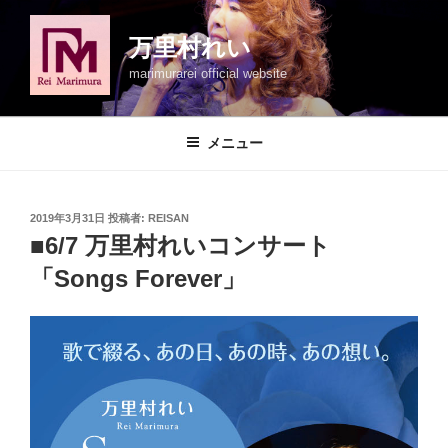
コ
ン
万里村れい
テ
marimurarei official website
ン
ツ
へ
メニュー
ス
キ
ッ
投
2019年3月31日
投稿者:
REISAN
プ
稿
■6/7 万里村れいコンサート
日:
「Songs Forever」