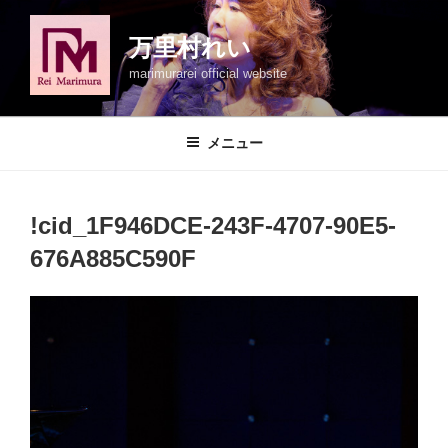
コ
ン
万里村れい
テ
marimurarei official website
ン
ツ
へ
メニュー
ス
キ
ッ
!cid_1F946DCE-243F-4707-90E5-
プ
676A885C590F