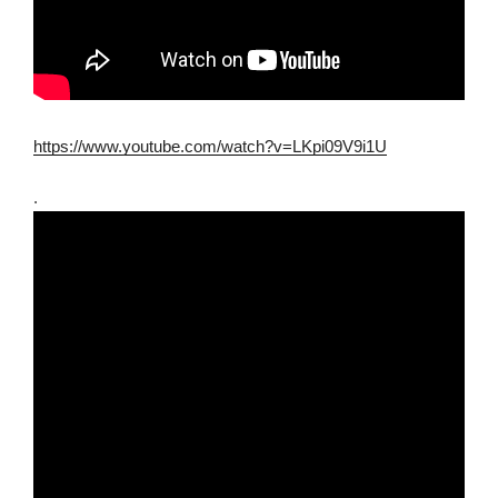
https://www.youtube.com/watch?v=LKpi09V9i1U
.