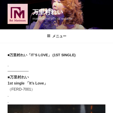
コ
ン
万里村れい
テ
marimurarei official website
ン
ツ
へ
メニュー
ス
キ
ッ
■万里村れい「IT’S LOVE」 (1ST SINGLE)
プ
.
—————–
■万里村れい
1st single 「It’s Love」
（FERD-7001）
.
.