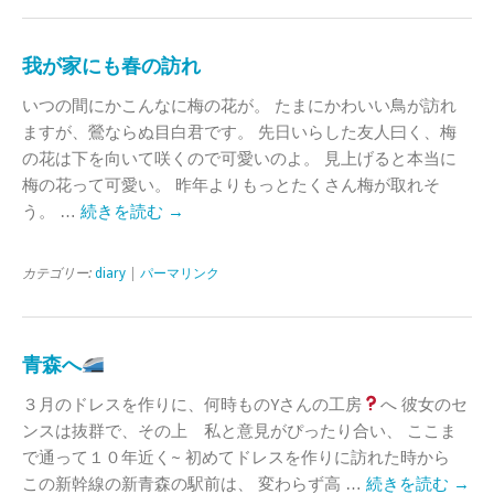
我が家にも春の訪れ
いつの間にかこんなに梅の花が。 たまにかわいい鳥が訪れ
ますが、鶯ならぬ目白君です。 先日いらした友人曰く、梅
の花は下を向いて咲くので可愛いのよ。 見上げると本当に
梅の花って可愛い。 昨年よりもっとたくさん梅が取れそ
う。 …
続きを読む
→
カテゴリー:
diary
|
パーマリンク
青森へ
３月のドレスを作りに、何時ものYさんの工房
へ 彼女のセ
ンスは抜群で、その上 私と意見がぴったり合い、 ここま
で通って１０年近く~ 初めてドレスを作りに訪れた時から
この新幹線の新青森の駅前は、 変わらず高 …
続きを読む
→