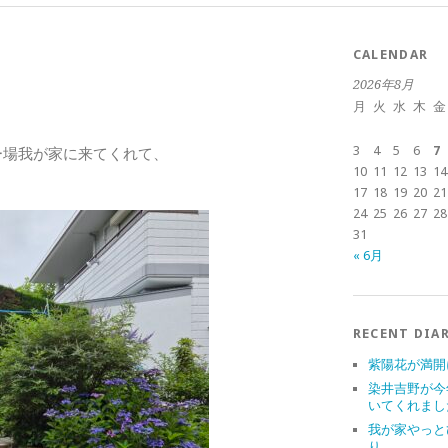
CALENDAR
2026年8月
月
火
水
木
金
3
4
5
6
7
ー場我が家に来てくれて、
10
11
12
13
14
17
18
19
20
21
24
25
26
27
28
31
« 6月
RECENT DIA
紫陽花が満開
染井吉野が今
いてくれまし
我が家やっと
り