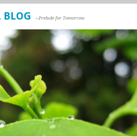
 BLOG
～Prelude for Tomorrow