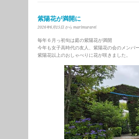
紫陽花が満開に
2026年6月15日
から marimurarei
毎年６月っ初旬は庭の紫陽花が満開
今年も女子高時代の友人、紫陽花の会のメンバ
紫陽花以上のおしゃべりに花が咲きました。