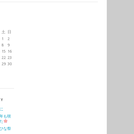
土
日
1
2
8
9
15
16
22
23
29
30
RY
に
年も咲
た
ひな祭